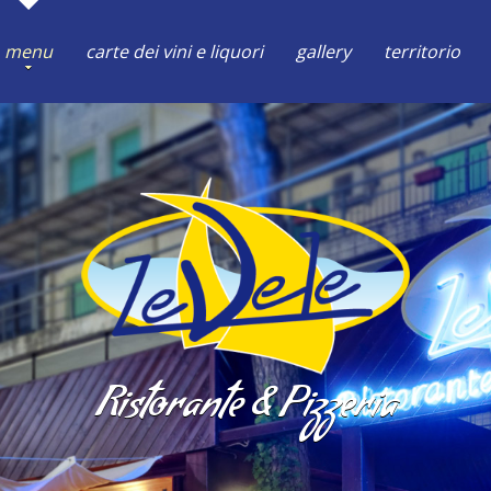
menu
carte dei vini e liquori
gallery
territorio
Ristorante & Pizzeria