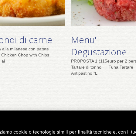
ondi di carne
Menu'
Degustazione
ta alla milanese con patate
 Chicken Chop with Chips
 ai
PROPOSTA 1 (115euro per 2 per
Tartare di tonno Tuna Tartare
Antipastino "L
zziamo cookie o tecnologie simili per finalità tecniche e, con il 
Viale Giosuè Carducci, 97