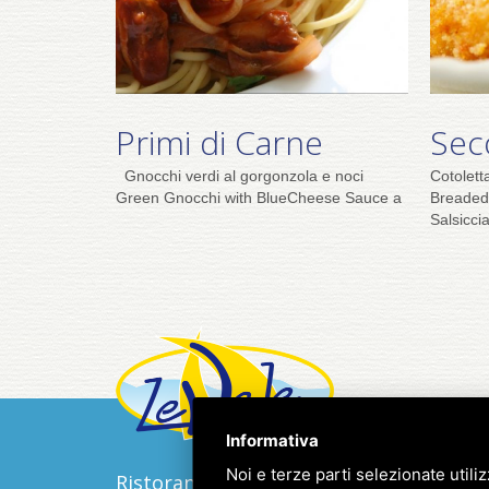
Primi di Carne
Sec
Gnocchi verdi al gorgonzola e noci
Cotolet
Green Gnocchi with BlueCheese Sauce a
Breaded
Salsiccia
Informativa
Noi e terze parti selezionate utili
Ristorante Pizzeria Le Vele s.r.l.